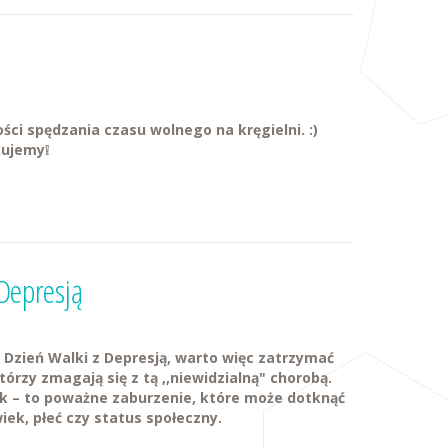
ci spędzania czasu wolnego na kręgielni. :)
kujemy❕
 Depresją
Dzień Walki z Depresją, warto więc zatrzymać
którzy zmagają się z tą ,,niewidzialną" chorobą.
ek – to poważne zaburzenie, które może dotknąć
ek, płeć czy status społeczny.