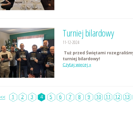
Turniej bilardowy
11-12-2024
Tuż przed Świętami rozegraliśm
turniej bilardowy!
Czytaj więcej »
1
2
3
4
5
6
7
8
9
10
11
12
13
<<