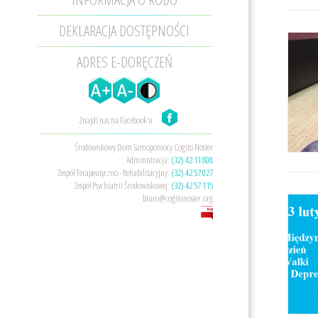
DEKLARACJA DOSTĘPNOŚCI
ADRES E-DORĘCZEŃ
Znajdź nas na Facebook’u:
Środowiskowy Dom Samopomocy Cogito Noster
Administracja:
(32) 42 11 808
Zespół Terapeutyczno - Rehabilitacyjny:
(32) 42 57 027
Zespół Psychiatrii Środowiskowej:
(32) 42 57 115
biuro@cogitonoster.org