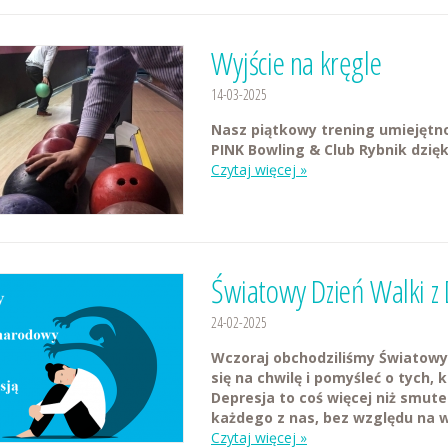
Wyjście na kręgle
14-03-2025
Nasz piątkowy trening umiejętnoś
PINK Bowling & Club Rybnik dzię
Czytaj więcej »
Światowy Dzień Walki z
24-02-2025
Wczoraj obchodziliśmy Światowy 
się na chwilę i pomyśleć o tych, 
Depresja to coś więcej niż smut
każdego z nas, bez względu na wi
Czytaj więcej »