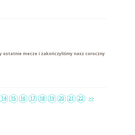
y ostatnie mecze i zakończyliśmy nasz coroczny
14
15
16
17
18
19
20
21
22
>>