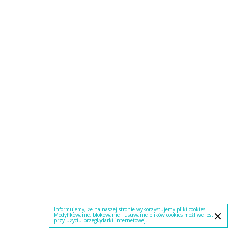
Informujemy, że na naszej stronie wykorzystujemy pliki cookies.
Modyfikowanie, blokowanie i usuwanie plików cookies możliwe jest
przy użyciu przeglądarki internetowej.