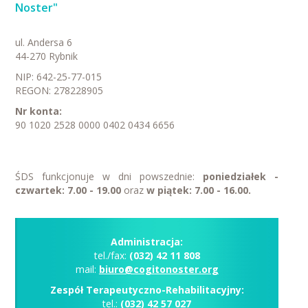
Noster"
ul. Andersa 6
44-270 Rybnik
NIP: 642-25-77-015
REGON: 278228905
Nr konta:
90 1020 2528 0000 0402 0434 6656
ŚDS funkcjonuje
w dni
powszednie:
poniedziałek -
czwartek: 7.00 - 19.00
oraz
w piątek: 7.00 - 16.00.
Administracja:
tel./fax:
(032) 42 11 808
mail:
biuro@cogitonoster.org
Zespół Terapeutyczno-Rehabilitacyjny:
tel.:
(032) 42 57 027